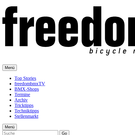
Menü
Top Stories
freedombmxTV
BMX-Shops
Termine
Archiv
Tricktipps
Techniktipps
Stellenmarkt
Menü
Go