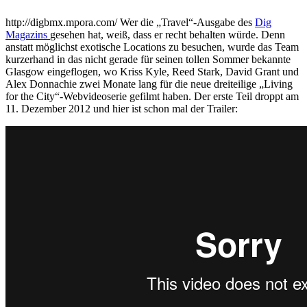
http://digbmx.mpora.com/ Wer die „Travel“-Ausgabe des
Dig
Magazins
gesehen hat, weiß, dass er recht behalten würde. Denn
anstatt möglichst exotische Locations zu besuchen, wurde das Team
kurzerhand in das nicht gerade für seinen tollen Sommer bekannte
Glasgow eingeflogen, wo Kriss Kyle, Reed Stark, David Grant und
Alex Donnachie zwei Monate lang für die neue dreiteilige „Living
for the City“-Webvideoserie gefilmt haben. Der erste Teil droppt am
11. Dezember 2012 und hier ist schon mal der Trailer: