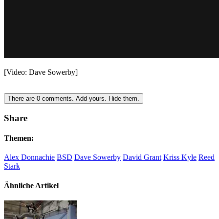
[Video: Dave Sowerby]
There are
0
comments.
Add yours.
Hide them.
Share
Themen:
Alex Donnachie
BSD
Dave Sowerby
David Grant
Kriss Kyle
Reed
Stark
Ähnliche Artikel