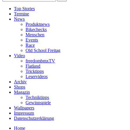
Top Stories
Termine
News
Produktnews
Bikechecks
Menschen
Events
Race
Old School Freitag
Video
freedombmxTV
Flatland
Tricktipps
Leservideos
Archiv
Shops
Magazin
Techniktipps
Gewinnspiele
Wallpapers
Impressum
Datenschutzerklärung
Home