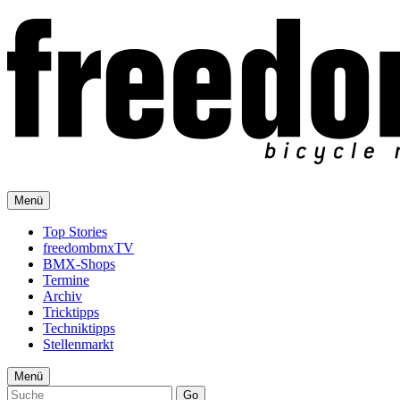
Menü
Top Stories
freedombmxTV
BMX-Shops
Termine
Archiv
Tricktipps
Techniktipps
Stellenmarkt
Menü
Go