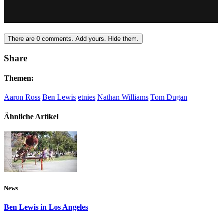
There are
0
comments.
Add yours.
Hide them.
Share
Themen:
Aaron Ross
Ben Lewis
etnies
Nathan Williams
Tom Dugan
Ähnliche Artikel
News
Ben Lewis in Los Angeles