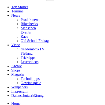
Top Stories
Termine
News
Produktnews
Bikechecks
Menschen
Events
Race
Old School Freitag
Video
freedombmxTV
Flatland
Tricktipps
Leservideos
Archiv
Shops
Magazin
Techniktipps
Gewinnspiele
Wallpapers
Impressum
Datenschutzerklärung
Home