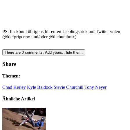
PS: Ihr könnt übrigens für euren Lieblingstrick auf Twitter voten
(@defgripcrew und/oder @thehuntbmx)
There are
0
comments.
Add yours.
Hide them.
Share
Themen:
Chad Kerley
Kyle Baldock
Stevie Churchill
Tony Neyer
Ähnliche Artikel