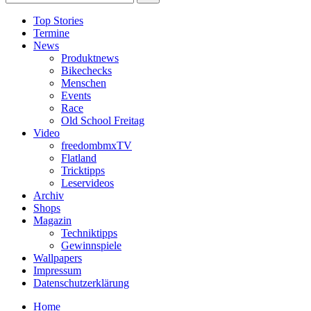
Top Stories
Termine
News
Produktnews
Bikechecks
Menschen
Events
Race
Old School Freitag
Video
freedombmxTV
Flatland
Tricktipps
Leservideos
Archiv
Shops
Magazin
Techniktipps
Gewinnspiele
Wallpapers
Impressum
Datenschutzerklärung
Home