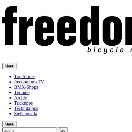
Menü
Top Stories
freedombmxTV
BMX-Shops
Termine
Archiv
Tricktipps
Techniktipps
Stellenmarkt
Menü
Go