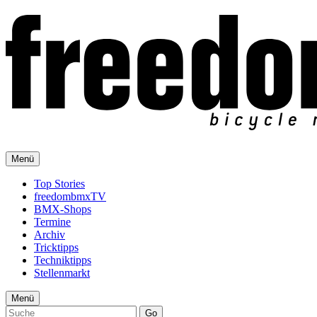
Menü
Top Stories
freedombmxTV
BMX-Shops
Termine
Archiv
Tricktipps
Techniktipps
Stellenmarkt
Menü
Go