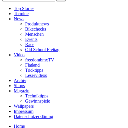
Top Stories
Termine
News
Produktnews
Bikechecks
Menschen
Events
Race
Old School Freitag
Video
freedombmxTV
Flatland
Tricktipps
Leservideos
Archiv
Shops
Magazin
Techniktipps
Gewinnspiele
Wallpapers
Impressum
Datenschutzerklärung
Home