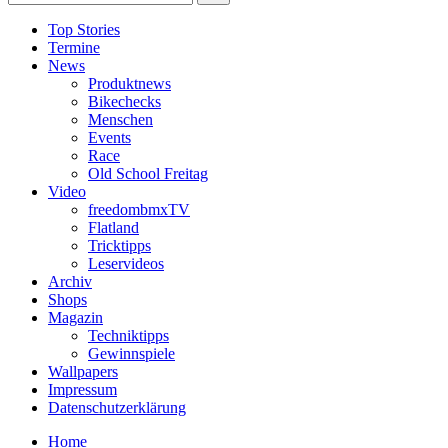
Top Stories
Termine
News
Produktnews
Bikechecks
Menschen
Events
Race
Old School Freitag
Video
freedombmxTV
Flatland
Tricktipps
Leservideos
Archiv
Shops
Magazin
Techniktipps
Gewinnspiele
Wallpapers
Impressum
Datenschutzerklärung
Home