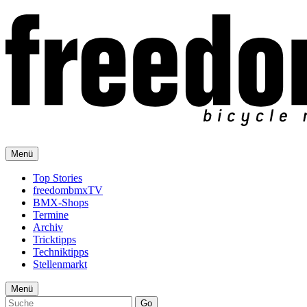
Menü
Top Stories
freedombmxTV
BMX-Shops
Termine
Archiv
Tricktipps
Techniktipps
Stellenmarkt
Menü
Go