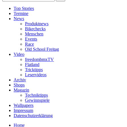
Top Stories
Termine
News
Produktnews
Bikechecks
Menschen
Events
Race
Old School Freitag
Video
freedombmxTV
Flatland
Tricktipps
Leservideos
Archiv
Shops
Magazin
Techniktipps
Gewinnspiele
Wallpapers
Impressum
Datenschutzerklärung
Home