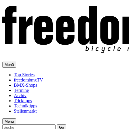
Menü
Top Stories
freedombmxTV
BMX-Shops
Termine
Archiv
Tricktipps
Techniktipps
Stellenmarkt
Menü
Go