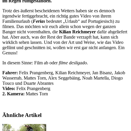
im Regen rumgestanden.
Trotz des äußerst bescheidenen Wetters haben sie es dennoch
irgendwie fertiggebracht, ein richtig gutes Video von ihrem
Familienurlaub (
Ferias
bedeutet „Urlaub“ auf Portugiesisch) zu
filmen. Das möchten wir euch allein schon wegen der ganzen
Banger nicht vorenthalten, die
Kilian Reichmeyer
dafür abgeliefert
hat. Aber auch, was der Rest der Bande verzapft hat, kann sich
wirklich sehen lassen. Und von der Art und Weise, wie das Video
gefilmt und geschnitten ist, wollen wir erst gar nicht anfangen. Ein
Genuss!
In diesem Sinne: Film ab oder
filme desligado.
Fahrer:
Felix Prangenberg, Kilian Reichmeyer, Jan Bisanz, Jakob
Wasserrab, Mattes Torn, Alex Seggebäing, Noah Martella, Diogo
Touco und Duarte Abrantes
Video:
Felix Prangenberg
2. Kamera:
Mattes Torn
Ähnliche Artikel