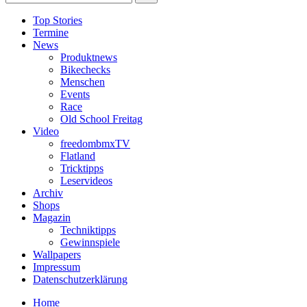
Top Stories
Termine
News
Produktnews
Bikechecks
Menschen
Events
Race
Old School Freitag
Video
freedombmxTV
Flatland
Tricktipps
Leservideos
Archiv
Shops
Magazin
Techniktipps
Gewinnspiele
Wallpapers
Impressum
Datenschutzerklärung
Home