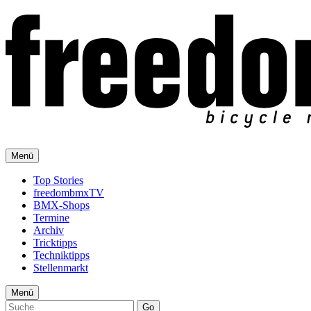
Menü
Top Stories
freedombmxTV
BMX-Shops
Termine
Archiv
Tricktipps
Techniktipps
Stellenmarkt
Menü
Go