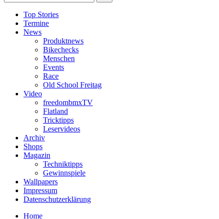
Top Stories
Termine
News
Produktnews
Bikechecks
Menschen
Events
Race
Old School Freitag
Video
freedombmxTV
Flatland
Tricktipps
Leservideos
Archiv
Shops
Magazin
Techniktipps
Gewinnspiele
Wallpapers
Impressum
Datenschutzerklärung
Home