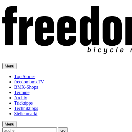
Menü
Top Stories
freedombmxTV
BMX-Shops
Termine
Archiv
Tricktipps
Techniktipps
Stellenmarkt
Menü
Go