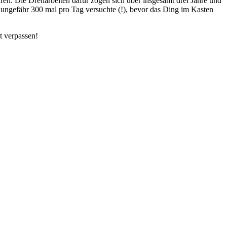
ren. Die Dreharbeiten dafür zogen sich über insgesamt drei Jahre und
 ungefähr 300 mal pro Tag versuchte (!), bevor das Ding im Kasten
t verpassen!