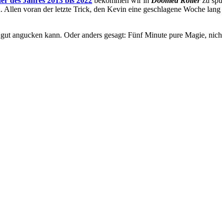
r des Jahres 2013 bis 2022
bekommen wir in
Doomed Roller
zu spü
. Allen voran der letzte Trick, den Kevin eine geschlagene Woche lang
r gut angucken kann. Oder anders gesagt: Fünf Minute pure Magie, nich