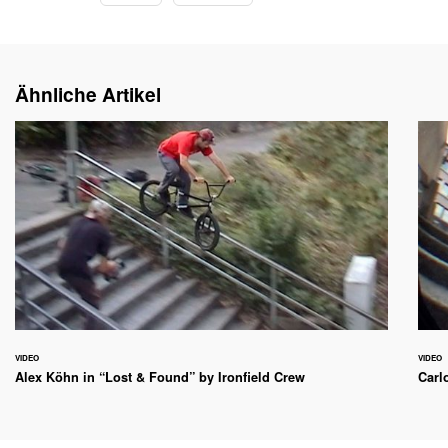
Ähnliche Artikel
VIDEO
VIDEO
Alex Köhn in “Lost & Found” by Ironfield Crew
Carl