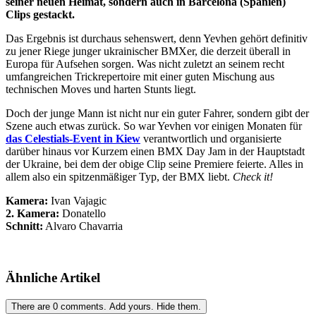
seiner neuen Heimat, sondern auch in Barcelona (Spanien)
Clips gestackt.
Das Ergebnis ist durchaus sehenswert, denn Yevhen gehört definitiv
zu jener Riege junger ukrainischer BMXer, die derzeit überall in
Europa für Aufsehen sorgen. Was nicht zuletzt an seinem recht
umfangreichen Trickrepertoire mit einer guten Mischung aus
technischen Moves und harten Stunts liegt.
Doch der junge Mann ist nicht nur ein guter Fahrer, sondern gibt der
Szene auch etwas zurück. So war Yevhen vor einigen Monaten für
das Celestials-Event in Kiew
verantwortlich und organisierte
darüber hinaus vor Kurzem einen BMX Day Jam in der Hauptstadt
der Ukraine, bei dem der obige Clip seine Premiere feierte. Alles in
allem also ein spitzenmäßiger Typ, der BMX liebt.
Check it!
Kamera:
Ivan Vajagic
2. Kamera:
Donatello
Schnitt:
Alvaro Chavarria
Ähnliche Artikel
There are
0
comments.
Add yours.
Hide them.