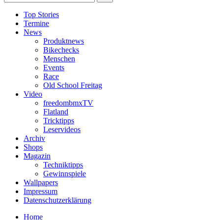
Top Stories
Termine
News
Produktnews
Bikechecks
Menschen
Events
Race
Old School Freitag
Video
freedombmxTV
Flatland
Tricktipps
Leservideos
Archiv
Shops
Magazin
Techniktipps
Gewinnspiele
Wallpapers
Impressum
Datenschutzerklärung
Home