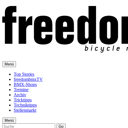
Menü
Top Stories
freedombmxTV
BMX-Shops
Termine
Archiv
Tricktipps
Techniktipps
Stellenmarkt
Menü
Go