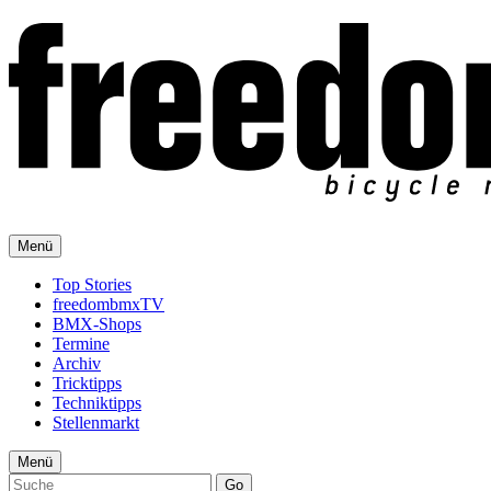
Menü
Top Stories
freedombmxTV
BMX-Shops
Termine
Archiv
Tricktipps
Techniktipps
Stellenmarkt
Menü
Go