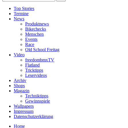
Top Stories
Termine
News
Produktnews
Bikechecks
Menschen
Events
Race
Old School Freitag
Video
freedombmxTV
Flatland
Tricktipps
Leservideos
Archiv
Shops
Magazin
Techniktipps
Gewinnspiele
Wallpapers
Impressum
Datenschutzerklärung
Home