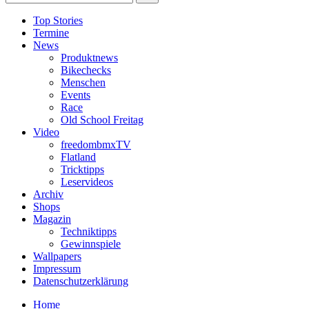
Top Stories
Termine
News
Produktnews
Bikechecks
Menschen
Events
Race
Old School Freitag
Video
freedombmxTV
Flatland
Tricktipps
Leservideos
Archiv
Shops
Magazin
Techniktipps
Gewinnspiele
Wallpapers
Impressum
Datenschutzerklärung
Home