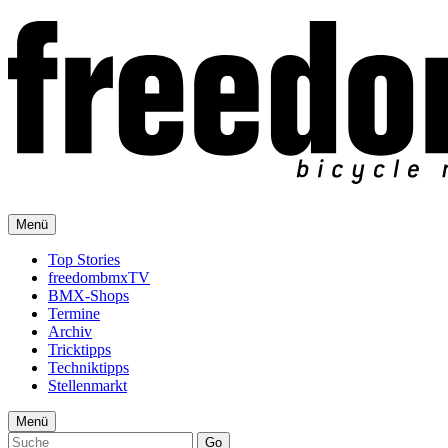
Menü
Top Stories
freedombmxTV
BMX-Shops
Termine
Archiv
Tricktipps
Techniktipps
Stellenmarkt
Menü
Go