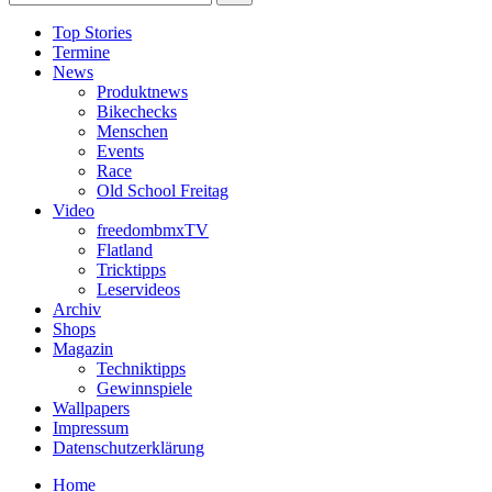
Top Stories
Termine
News
Produktnews
Bikechecks
Menschen
Events
Race
Old School Freitag
Video
freedombmxTV
Flatland
Tricktipps
Leservideos
Archiv
Shops
Magazin
Techniktipps
Gewinnspiele
Wallpapers
Impressum
Datenschutzerklärung
Home