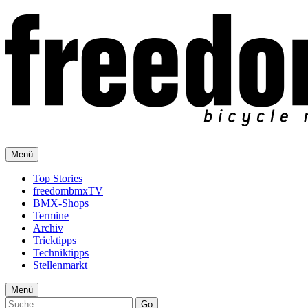
Menü
Top Stories
freedombmxTV
BMX-Shops
Termine
Archiv
Tricktipps
Techniktipps
Stellenmarkt
Menü
Go