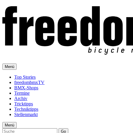
Menü
Top Stories
freedombmxTV
BMX-Shops
Termine
Archiv
Tricktipps
Techniktipps
Stellenmarkt
Menü
Go