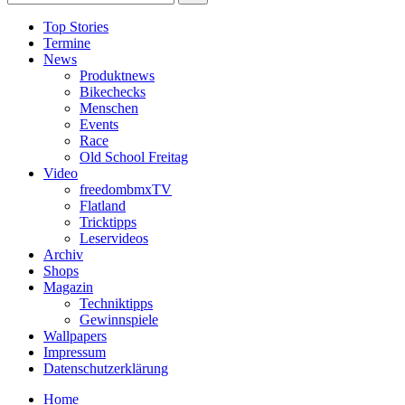
Top Stories
Termine
News
Produktnews
Bikechecks
Menschen
Events
Race
Old School Freitag
Video
freedombmxTV
Flatland
Tricktipps
Leservideos
Archiv
Shops
Magazin
Techniktipps
Gewinnspiele
Wallpapers
Impressum
Datenschutzerklärung
Home