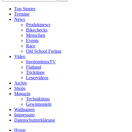
Top Stories
Termine
News
Produktnews
Bikechecks
Menschen
Events
Race
Old School Freitag
Video
freedombmxTV
Flatland
Tricktipps
Leservideos
Archiv
Shops
Magazin
Techniktipps
Gewinnspiele
Wallpapers
Impressum
Datenschutzerklärung
Home