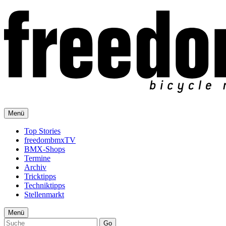
Menü
Top Stories
freedombmxTV
BMX-Shops
Termine
Archiv
Tricktipps
Techniktipps
Stellenmarkt
Menü
Go