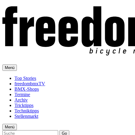
Menü
Top Stories
freedombmxTV
BMX-Shops
Termine
Archiv
Tricktipps
Techniktipps
Stellenmarkt
Menü
Go