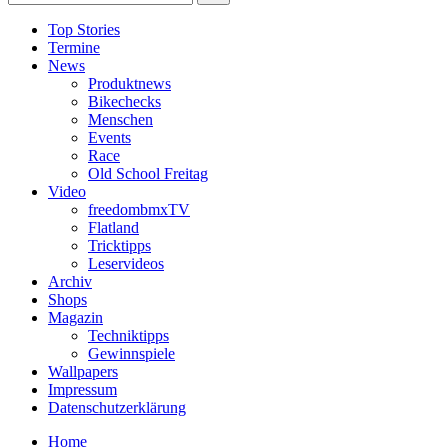
Top Stories
Termine
News
Produktnews
Bikechecks
Menschen
Events
Race
Old School Freitag
Video
freedombmxTV
Flatland
Tricktipps
Leservideos
Archiv
Shops
Magazin
Techniktipps
Gewinnspiele
Wallpapers
Impressum
Datenschutzerklärung
Home