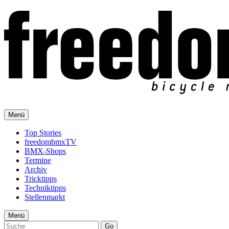
Menü
Top Stories
freedombmxTV
BMX-Shops
Termine
Archiv
Tricktipps
Techniktipps
Stellenmarkt
Menü
Go