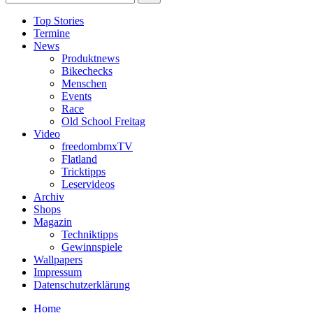
Top Stories
Termine
News
Produktnews
Bikechecks
Menschen
Events
Race
Old School Freitag
Video
freedombmxTV
Flatland
Tricktipps
Leservideos
Archiv
Shops
Magazin
Techniktipps
Gewinnspiele
Wallpapers
Impressum
Datenschutzerklärung
Home