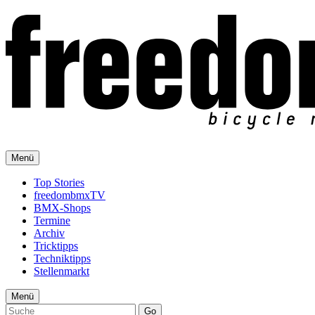
Menü
Top Stories
freedombmxTV
BMX-Shops
Termine
Archiv
Tricktipps
Techniktipps
Stellenmarkt
Menü
Go