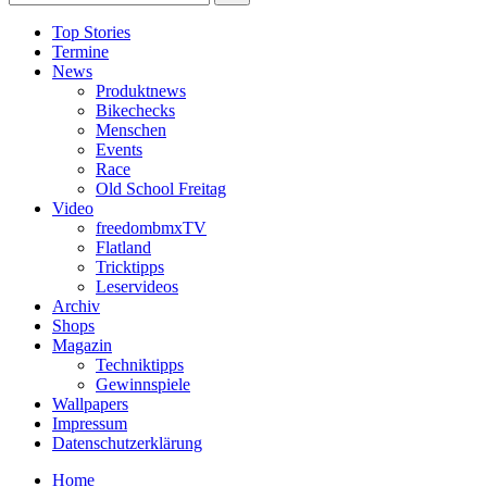
Top Stories
Termine
News
Produktnews
Bikechecks
Menschen
Events
Race
Old School Freitag
Video
freedombmxTV
Flatland
Tricktipps
Leservideos
Archiv
Shops
Magazin
Techniktipps
Gewinnspiele
Wallpapers
Impressum
Datenschutzerklärung
Home