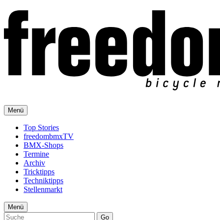
Menü
Top Stories
freedombmxTV
BMX-Shops
Termine
Archiv
Tricktipps
Techniktipps
Stellenmarkt
Menü
Go