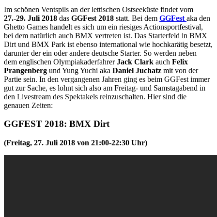
Im schönen Ventspils an der lettischen Ostseeküste findet vom
27.-29. Juli 2018
das
GGFest 2018
statt. Bei dem
GGFest
aka den
Ghetto Games handelt es sich um ein riesiges Actionsportfestival,
bei dem natürlich auch BMX vertreten ist. Das Starterfeld in BMX
Dirt und BMX Park ist ebenso international wie hochkarätig besetzt,
darunter der ein oder andere deutsche Starter. So werden neben
dem englischen Olympiakaderfahrer
Jack Clark
auch
Felix
Prangenberg
und Yung Yuchi aka
Daniel Juchatz
mit von der
Partie sein. In den vergangenen Jahren ging es beim GGFest immer
gut zur Sache, es lohnt sich also am Freitag- und Samstagabend in
den Livestream des Spektakels reinzuschalten. Hier sind die
genauen Zeiten:
GGFEST 2018: BMX Dirt
(Freitag, 27. Juli 2018 von 21:00-22:30 Uhr)