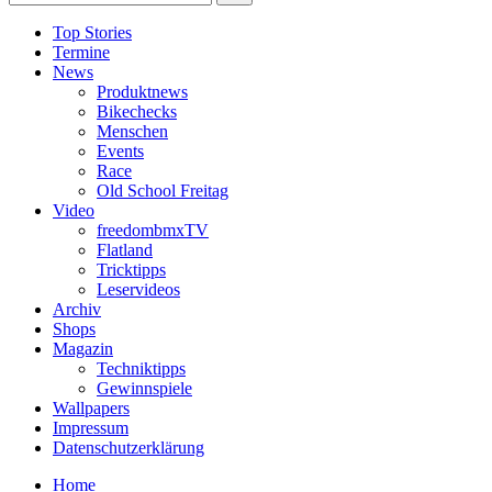
Top Stories
Termine
News
Produktnews
Bikechecks
Menschen
Events
Race
Old School Freitag
Video
freedombmxTV
Flatland
Tricktipps
Leservideos
Archiv
Shops
Magazin
Techniktipps
Gewinnspiele
Wallpapers
Impressum
Datenschutzerklärung
Home