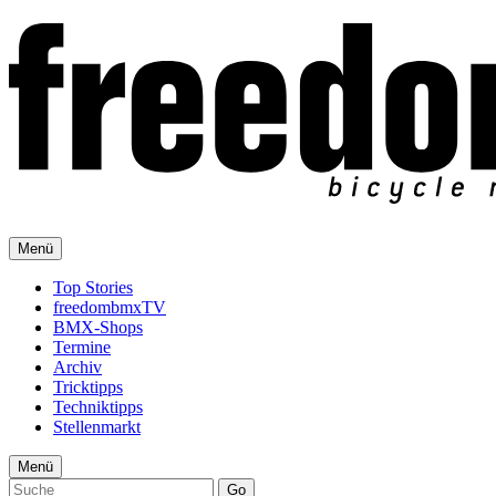
Menü
Top Stories
freedombmxTV
BMX-Shops
Termine
Archiv
Tricktipps
Techniktipps
Stellenmarkt
Menü
Go