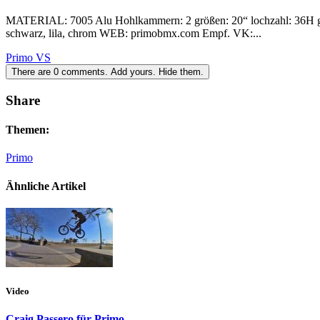
MATERIAL: 7005 Alu Hohlkammern: 2 größen: 20“ lochzahl: 36H 
schwarz, lila, chrom WEB: primobmx.com Empf. VK:...
Primo VS
There are
0
comments.
Add yours.
Hide them.
Share
Themen:
Primo
Ähnliche Artikel
Video
Craig Passero für Primo