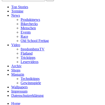
Top Stories
Termine
News
Produktnews
Bikechecks
Menschen
Events
Race
Old School Freitag
Video
freedombmxTV
Flatland
Tricktipps
Leservideos
Archiv
Shops
Magazin
Techniktipps
Gewinnspiele
Wallpapers
Impressum
Datenschutzerklärung
Home