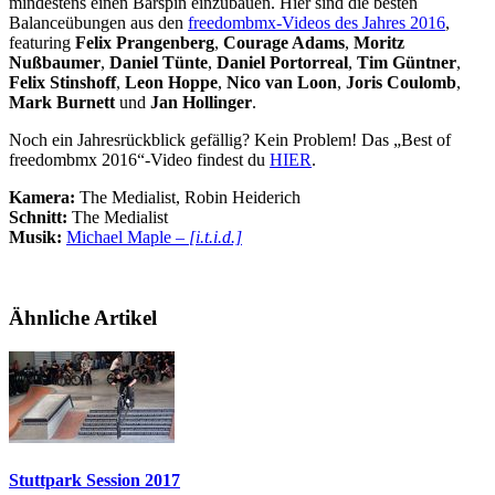
mindestens einen Barspin einzubauen. Hier sind die besten
Balanceübungen aus den
freedombmx-Videos des Jahres 2016
,
featuring
Felix Prangenberg
,
Courage Adams
,
Moritz
Nußbaumer
,
Daniel Tünte
,
Daniel Portorreal
,
Tim Güntner
,
Felix Stinshoff
,
Leon Hoppe
,
Nico van Loon
,
Joris Coulomb
,
Mark Burnett
und
Jan Hollinger
.
Noch ein Jahresrückblick gefällig? Kein Problem! Das „Best of
freedombmx 2016“-Video findest du
HIER
.
Kamera:
The Medialist, Robin Heiderich
Schnitt:
The Medialist
Musik:
Michael Maple –
[i.t.i.d.]
Ähnliche Artikel
Stuttpark Session 2017