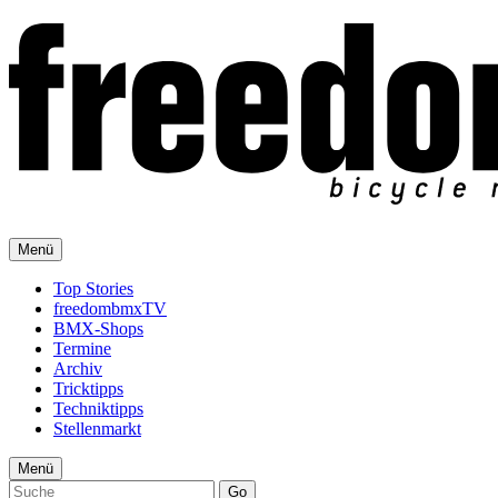
Menü
Top Stories
freedombmxTV
BMX-Shops
Termine
Archiv
Tricktipps
Techniktipps
Stellenmarkt
Menü
Go