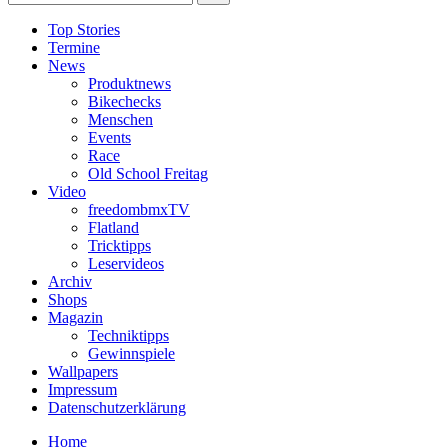
Top Stories
Termine
News
Produktnews
Bikechecks
Menschen
Events
Race
Old School Freitag
Video
freedombmxTV
Flatland
Tricktipps
Leservideos
Archiv
Shops
Magazin
Techniktipps
Gewinnspiele
Wallpapers
Impressum
Datenschutzerklärung
Home