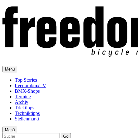
Menü
Top Stories
freedombmxTV
BMX-Shops
Termine
Archiv
Tricktipps
Techniktipps
Stellenmarkt
Menü
Go