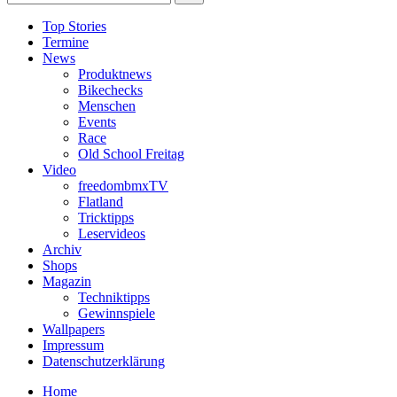
Top Stories
Termine
News
Produktnews
Bikechecks
Menschen
Events
Race
Old School Freitag
Video
freedombmxTV
Flatland
Tricktipps
Leservideos
Archiv
Shops
Magazin
Techniktipps
Gewinnspiele
Wallpapers
Impressum
Datenschutzerklärung
Home