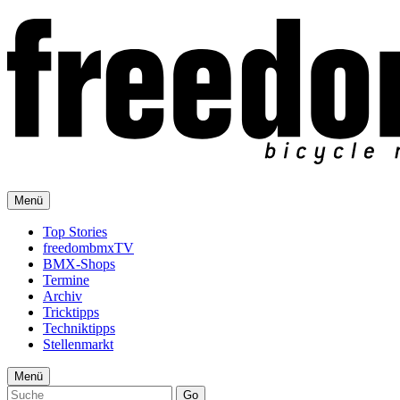
Menü
Top Stories
freedombmxTV
BMX-Shops
Termine
Archiv
Tricktipps
Techniktipps
Stellenmarkt
Menü
Go