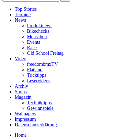
Top Stories
Termine
News
Produktnews
Bikechecks
Menschen
Events
Race
Old School Freitag
Video
freedombmxTV
Flatland
Tricktipps
Leservideos
Archiv
Shops
Magazin
Techniktipps
Gewinnspiele
Wallpapers
Impressum
Datenschutzerklärung
Home