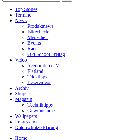
Top Stories
Termine
News
Produktnews
Bikechecks
Menschen
Events
Race
Old School Freitag
Video
freedombmxTV
Flatland
Tricktipps
Leservideos
Archiv
Shops
Magazin
Techniktipps
Gewinnspiele
Wallpapers
Impressum
Datenschutzerklärung
Home