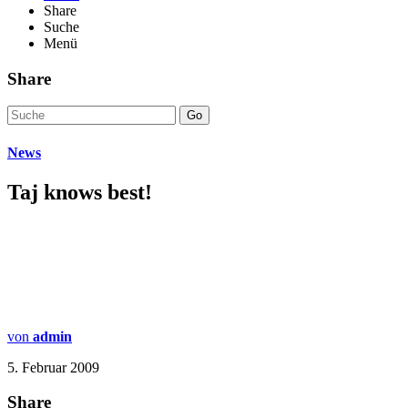
Share
Suche
Menü
Share
Go
News
Taj knows best!
von
admin
5. Februar 2009
Share