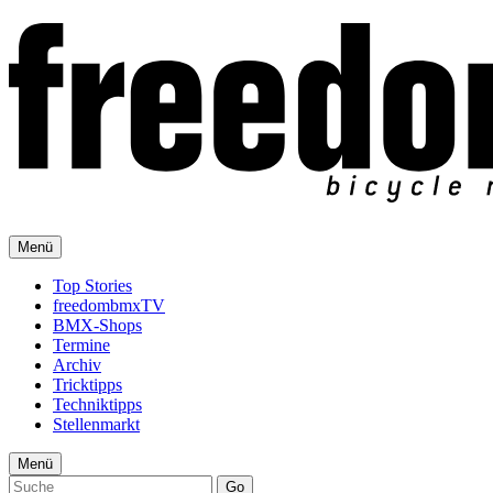
Menü
Top Stories
freedombmxTV
BMX-Shops
Termine
Archiv
Tricktipps
Techniktipps
Stellenmarkt
Menü
Go