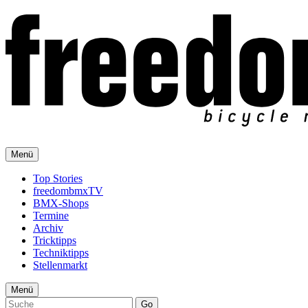
Menü
Top Stories
freedombmxTV
BMX-Shops
Termine
Archiv
Tricktipps
Techniktipps
Stellenmarkt
Menü
Go