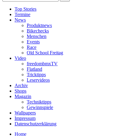
Top Stories
Termine
News
Produktnews
Bikechecks
Menschen
Events
Race
Old School Freitag
Video
freedombmxTV
Flatland
Tricktipps
Leservideos
Archiv
Shops
Magazin
Techniktipps
Gewinnspiele
Wallpapers
Impressum
Datenschutzerklärung
Home