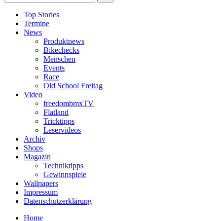
Top Stories
Termine
News
Produktnews
Bikechecks
Menschen
Events
Race
Old School Freitag
Video
freedombmxTV
Flatland
Tricktipps
Leservideos
Archiv
Shops
Magazin
Techniktipps
Gewinnspiele
Wallpapers
Impressum
Datenschutzerklärung
Home