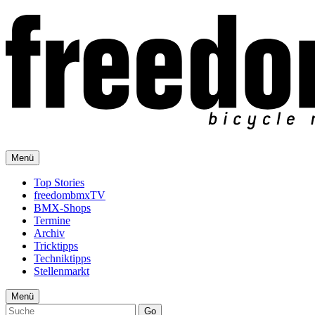
Menü
Top Stories
freedombmxTV
BMX-Shops
Termine
Archiv
Tricktipps
Techniktipps
Stellenmarkt
Menü
Go