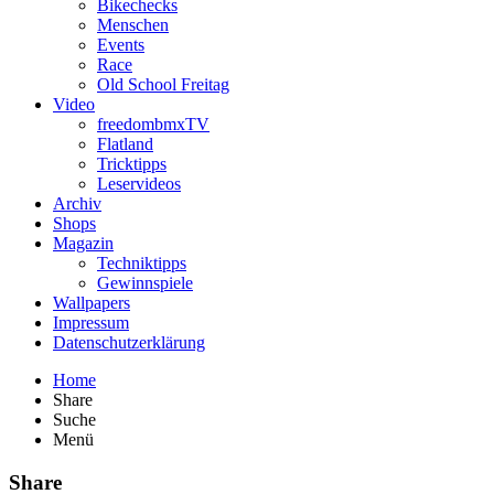
Bikechecks
Menschen
Events
Race
Old School Freitag
Video
freedombmxTV
Flatland
Tricktipps
Leservideos
Archiv
Shops
Magazin
Techniktipps
Gewinnspiele
Wallpapers
Impressum
Datenschutzerklärung
Home
Share
Suche
Menü
Share