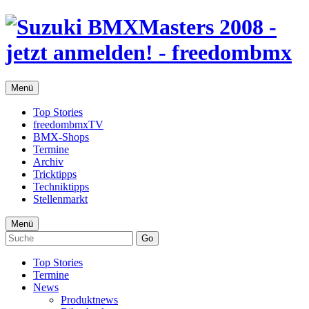
Menü
Top Stories
freedombmxTV
BMX-Shops
Termine
Archiv
Tricktipps
Techniktipps
Stellenmarkt
Menü
Go
Top Stories
Termine
News
Produktnews