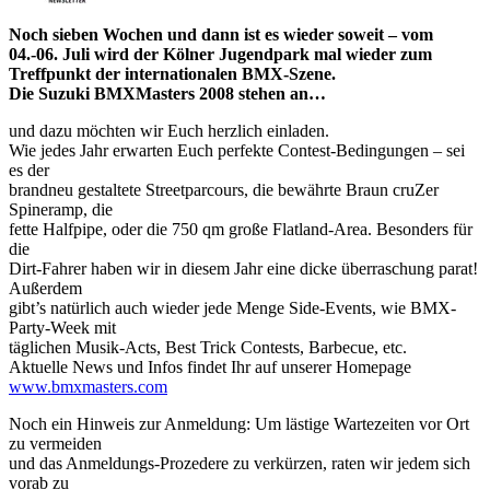
Noch sieben Wochen und dann ist es wieder soweit – vom
04.-06. Juli wird der Kölner Jugendpark mal wieder zum
Treffpunkt der internationalen BMX-Szene.
Die Suzuki BMXMasters 2008 stehen an…
und dazu möchten wir Euch herzlich einladen.
Wie jedes Jahr erwarten Euch perfekte Contest-Bedingungen – sei
es der
brandneu gestaltete Streetparcours, die bewährte Braun cruZer
Spineramp, die
fette Halfpipe, oder die 750 qm große Flatland-Area. Besonders für
die
Dirt-Fahrer haben wir in diesem Jahr eine dicke überraschung parat!
Außerdem
gibt’s natürlich auch wieder jede Menge Side-Events, wie BMX-
Party-Week mit
täglichen Musik-Acts, Best Trick Contests, Barbecue, etc.
Aktuelle News und Infos findet Ihr auf unserer Homepage
www.bmxmasters.com
Noch ein Hinweis zur Anmeldung: Um lästige Wartezeiten vor Ort
zu vermeiden
und das Anmeldungs-Prozedere zu verkürzen, raten wir jedem sich
vorab zu