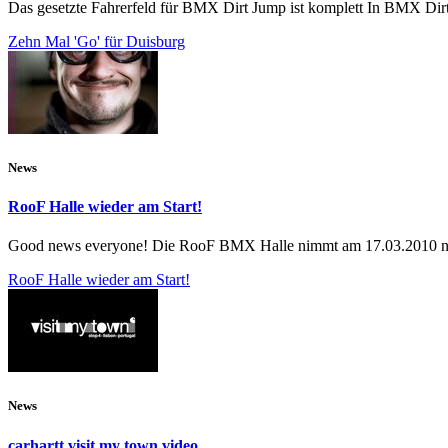
Das gesetzte Fahrerfeld für BMX Dirt Jump ist komplett In BMX Dir
Zehn Mal 'Go' für Duisburg
News
RooF Halle wieder am Start!
Good news everyone! Die RooF BMX Halle nimmt am 17.03.2010 nac
RooF Halle wieder am Start!
News
carhartt visit my town video