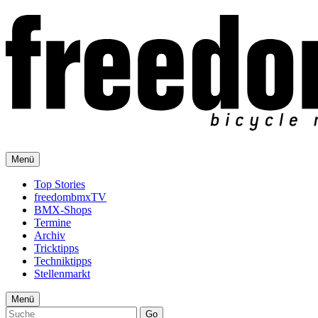
Menü
Top Stories
freedombmxTV
BMX-Shops
Termine
Archiv
Tricktipps
Techniktipps
Stellenmarkt
Menü
Go