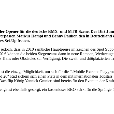
e der Opener für die deutsche BMX- und MTB-Szene. Der Dirt Jump
verpassen Markus Hampl und Benny Paulsen den in Deutschland einz
tes Set-Up freuen.
ist jedoch, dass in 2010 sämtliche Hauptpreise im Zeichen des Spot Supp
500 € können die beiden Siegerteams dann in neue Rampen, Werkzeuge
e Trails oder Obstacles zur Verfügung. Die zweit- und drittplatzierten
.
st die einzige Möglichkeit, um sich für die T-Mobile Extreme Playgroun
6“ Rad sichern sich einen Platz in dem mit internationalen Topstars 
flip König Yannick Granieri sind bereits für den Event in der Kraft
nge ist ebenfalls gesorgt: ein kostenloses BBQ stärkt für die Sprünge