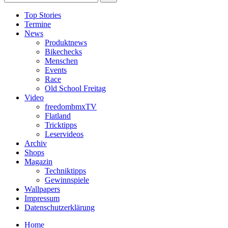
Top Stories
Termine
News
Produktnews
Bikechecks
Menschen
Events
Race
Old School Freitag
Video
freedombmxTV
Flatland
Tricktipps
Leservideos
Archiv
Shops
Magazin
Techniktipps
Gewinnspiele
Wallpapers
Impressum
Datenschutzerklärung
Home