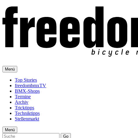
Menü
Top Stories
freedombmxTV
BMX-Shops
Termine
Archiv
Tricktipps
Techniktipps
Stellenmarkt
Menü
Go