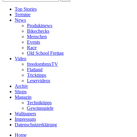
Top Stories
Termine
News
Produktnews
Bikechecks
Menschen
Events
Race
Old School Freitag
Video
freedombmxTV
Flatland
Tricktipps
Leservideos
Archiv
Shops
Magazin
Techniktipps
Gewinnspiele
Wallpapers
Impressum
Datenschutzerklärung
Home