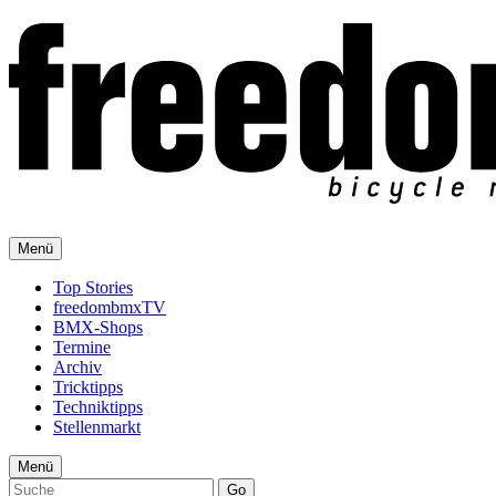
Menü
Top Stories
freedombmxTV
BMX-Shops
Termine
Archiv
Tricktipps
Techniktipps
Stellenmarkt
Menü
Go