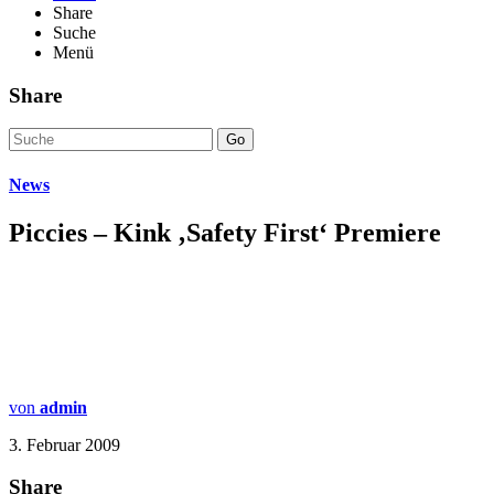
Share
Suche
Menü
Share
Go
News
Piccies – Kink ‚Safety First‘ Premiere
von
admin
3. Februar 2009
Share