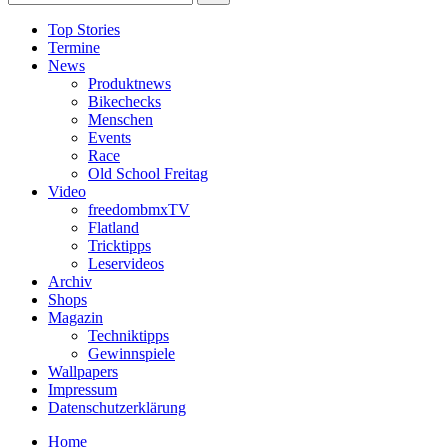
Top Stories
Termine
News
Produktnews
Bikechecks
Menschen
Events
Race
Old School Freitag
Video
freedombmxTV
Flatland
Tricktipps
Leservideos
Archiv
Shops
Magazin
Techniktipps
Gewinnspiele
Wallpapers
Impressum
Datenschutzerklärung
Home