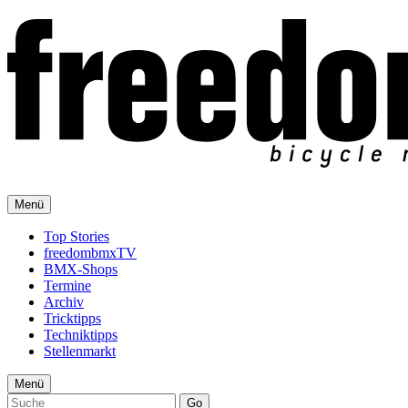
Menü
Top Stories
freedombmxTV
BMX-Shops
Termine
Archiv
Tricktipps
Techniktipps
Stellenmarkt
Menü
Go