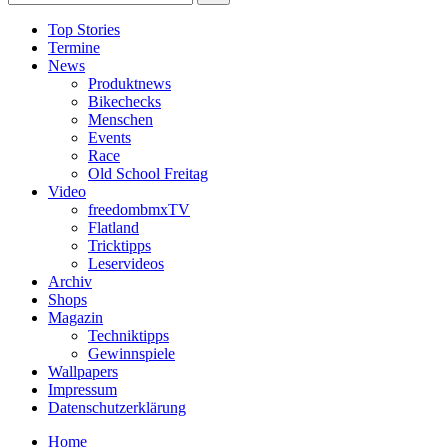
Top Stories
Termine
News
Produktnews
Bikechecks
Menschen
Events
Race
Old School Freitag
Video
freedombmxTV
Flatland
Tricktipps
Leservideos
Archiv
Shops
Magazin
Techniktipps
Gewinnspiele
Wallpapers
Impressum
Datenschutzerklärung
Home