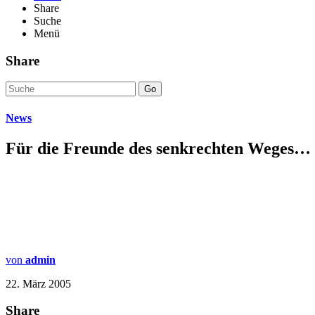
Share
Suche
Menü
Share
Go
News
Für die Freunde des senkrechten Weges…
von
admin
22. März 2005
Share