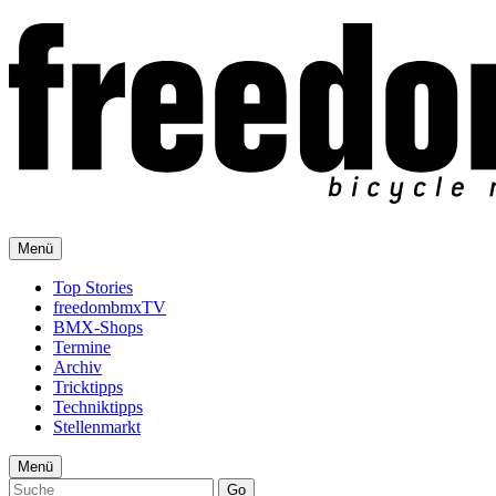
Menü
Top Stories
freedombmxTV
BMX-Shops
Termine
Archiv
Tricktipps
Techniktipps
Stellenmarkt
Menü
Go