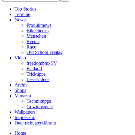
Top Stories
Termine
News
Produktnews
Bikechecks
Menschen
Events
Race
Old School Freitag
Video
freedombmxTV
Flatland
Tricktipps
Leservideos
Archiv
Shops
Magazin
Techniktipps
Gewinnspiele
Wallpapers
Impressum
Datenschutzerklärung
Home