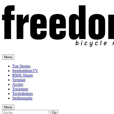
Menü
Top Stories
freedombmxTV
BMX-Shops
Termine
Archiv
Tricktipps
Techniktipps
Stellenmarkt
Menü
Go