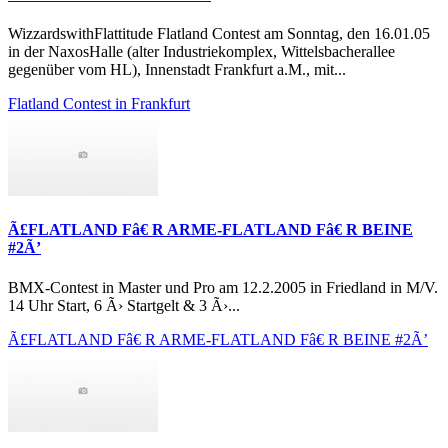
WizzardswithFlattitude Flatland Contest am Sonntag, den 16.01.05
in der NaxosHalle (alter Industriekomplex, Wittelsbacherallee
gegenüber vom HL), Innenstadt Frankfurt a.M., mit...
Flatland Contest in Frankfurt
Ã£FLATLAND Fâ€ R ARME-FLATLAND Fâ€ R BEINE
#2Ã’
BMX-Contest in Master und Pro am 12.2.2005 in Friedland in M/V.
14 Uhr Start, 6 Ã› Startgelt & 3 Ã›...
Ã£FLATLAND Fâ€ R ARME-FLATLAND Fâ€ R BEINE #2Ã’