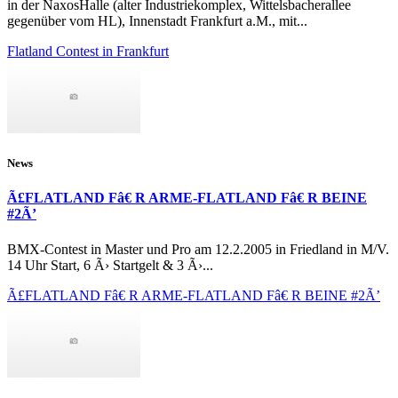
in der NaxosHalle (alter Industriekomplex, Wittelsbacherallee
gegenüber vom HL), Innenstadt Frankfurt a.M., mit...
Flatland Contest in Frankfurt
News
Ã£FLATLAND Fâ€ R ARME-FLATLAND Fâ€ R BEINE
#2Ã’
BMX-Contest in Master und Pro am 12.2.2005 in Friedland in M/V.
14 Uhr Start, 6 Ã› Startgelt & 3 Ã›...
Ã£FLATLAND Fâ€ R ARME-FLATLAND Fâ€ R BEINE #2Ã’