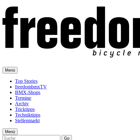
Menü
Top Stories
freedombmxTV
BMX-Shops
Termine
Archiv
Tricktipps
Techniktipps
Stellenmarkt
Menü
Go