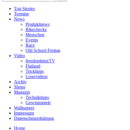
Top Stories
Termine
News
Produktnews
Bikechecks
Menschen
Events
Race
Old School Freitag
Video
freedombmxTV
Flatland
Tricktipps
Leservideos
Archiv
Shops
Magazin
Techniktipps
Gewinnspiele
Wallpapers
Impressum
Datenschutzerklärung
Home