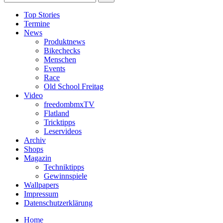
Top Stories
Termine
News
Produktnews
Bikechecks
Menschen
Events
Race
Old School Freitag
Video
freedombmxTV
Flatland
Tricktipps
Leservideos
Archiv
Shops
Magazin
Techniktipps
Gewinnspiele
Wallpapers
Impressum
Datenschutzerklärung
Home