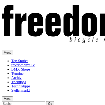
Menü
Top Stories
freedombmxTV
BMX-Shops
Termine
Archiv
Tricktipps
Techniktipps
Stellenmarkt
Menü
Go