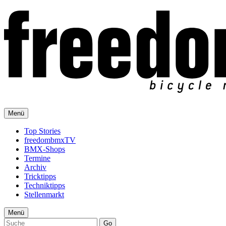
Menü
Top Stories
freedombmxTV
BMX-Shops
Termine
Archiv
Tricktipps
Techniktipps
Stellenmarkt
Menü
Go