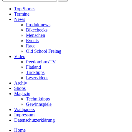
Top Stories
Termine
News
Produktnews
Bikechecks
Menschen
Events
Race
Old School Freitag
Video
freedombmxTV
Flatland
Tricktipps
Leservideos
Archiv
Shops
Magazin
Techniktipps
Gewinnspiele
Wallpapers
Impressum
Datenschutzerklärung
Home