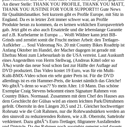
An dieser Stelle: THANK YOU PROFILE, THANK YOU MATT,
THANK YOU JUSTINE FOR YOUR SUPPORT!!! Gute News
für Qualitätsfanatiker. Seit kurzem gibt es Profile Europe, mit Sitz in
England. Da es in letzter Zeit immer schwer war, an Profile
Produkte heran zu kommen, da es keinen wirklichen Europavertrieb
gab. Jetzt gibt es also auch Ersatzteile und die lebenslange Garantie
auf z.B. Kurbelarme in Europa … Wolfi Wildner kann jetzt BB-
Grinds und zerstört somit die Frucht meiner Arbeit: den Tretlager-
Aufkleber … Soul Videomag No. 20 mit Country Bikes Roadtrip ist
Anfang Oktober im Handel, der Macher dagegen ist gerade mit
Ehefrau Moni zum Liebesurlaub in die USA verreist. Laut Auskunft
eines Angestellten von Herrn Stellwag, (Andreas Kittel oder so
Ã‰) wurde das neue Soul schon fast zur Hälfte der Auflage auf
DVD produziert. Das Video kostet 19 Euro, was für ein Multi-
Kulti-BMX-Video schon ein sehr guter Preis ist. Für die DVD
allerdings ist es ein Hammer-Preis, die kostet nämlich das Gleiche!
Wo gibtÃ”s denn so was?? Yo mein Alter. 1:0 Mann. Das schöne
Exemplar Craig Stevens bekommt einen Signature Rahmen von
Country Bikes. Normaaal. Zusammen mit dem Chef des Hauses aus
dem Geschlecht der Gülsas wird an einem leichten Park/Dirtrahmen
gefeilt. Oberrohr in den Längen 20,5 und 21. Gleicher hochwertiger
Rohrsatz wie die Colt Rahmen, nur die Rohrwandstärken werden an
den sinnvoll zu reduzierenden Rohren, wie z.B. Oberrohr, Sattelrohr
verkleinert. Dazu gibtÃ”s Euro-Tretlager, filigranere Ausfallenden
und Dirtstyle. Da der Rahmen noch ausgiebig getestet wird dauerts