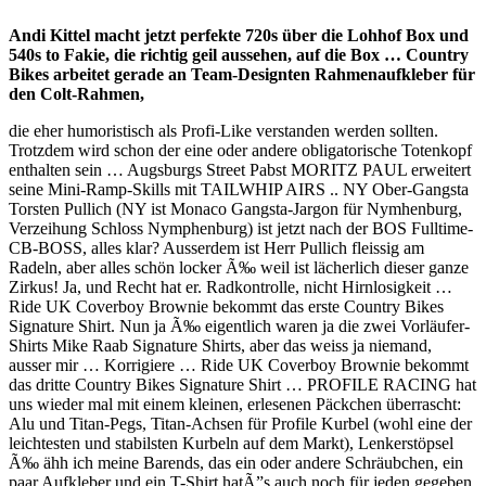
Andi Kittel macht jetzt perfekte 720s über die Lohhof Box und
540s to Fakie, die richtig geil aussehen, auf die Box … Country
Bikes arbeitet gerade an Team-Designten Rahmenaufkleber für
den Colt-Rahmen,
die eher humoristisch als Profi-Like verstanden werden sollten.
Trotzdem wird schon der eine oder andere obligatorische Totenkopf
enthalten sein … Augsburgs Street Pabst MORITZ PAUL erweitert
seine Mini-Ramp-Skills mit TAILWHIP AIRS .. NY Ober-Gangsta
Torsten Pullich (NY ist Monaco Gangsta-Jargon für Nymhenburg,
Verzeihung Schloss Nymphenburg) ist jetzt nach der BOS Fulltime-
CB-BOSS, alles klar? Ausserdem ist Herr Pullich fleissig am
Radeln, aber alles schön locker Ã‰ weil ist lächerlich dieser ganze
Zirkus! Ja, und Recht hat er. Radkontrolle, nicht Hirnlosigkeit …
Ride UK Coverboy Brownie bekommt das erste Country Bikes
Signature Shirt. Nun ja Ã‰ eigentlich waren ja die zwei Vorläufer-
Shirts Mike Raab Signature Shirts, aber das weiss ja niemand,
ausser mir … Korrigiere … Ride UK Coverboy Brownie bekommt
das dritte Country Bikes Signature Shirt … PROFILE RACING hat
uns wieder mal mit einem kleinen, erlesenen Päckchen überrascht:
Alu und Titan-Pegs, Titan-Achsen für Profile Kurbel (wohl eine der
leichtesten und stabilsten Kurbeln auf dem Markt), Lenkerstöpsel
Ã‰ ähh ich meine Barends, das ein oder andere Schräubchen, ein
paar Aufkleber und ein T-Shirt hatÃ”s auch noch für jeden gegeben.