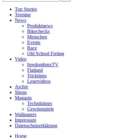
Top Stories
Termine
News
Produktnews
Bikechecks
Menschen
Events
Race
Old School Freitag
Video
freedombmxTV
Flatland
Tricktipps
Leservideos
Archiv
Shops
Magazin
Techniktipps
Gewinnspiele
Wallpapers
Impressum
Datenschutzerklärung
Home