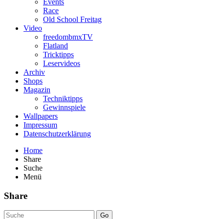
Events
Race
Old School Freitag
Video
freedombmxTV
Flatland
Tricktipps
Leservideos
Archiv
Shops
Magazin
Techniktipps
Gewinnspiele
Wallpapers
Impressum
Datenschutzerklärung
Home
Share
Suche
Menü
Share
Go