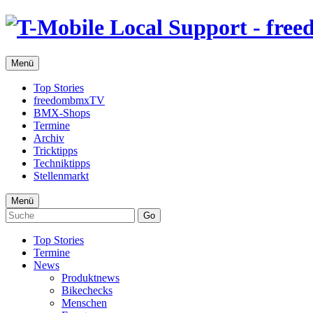
Menü
Top Stories
freedombmxTV
BMX-Shops
Termine
Archiv
Tricktipps
Techniktipps
Stellenmarkt
Menü
Go
Top Stories
Termine
News
Produktnews
Bikechecks
Menschen