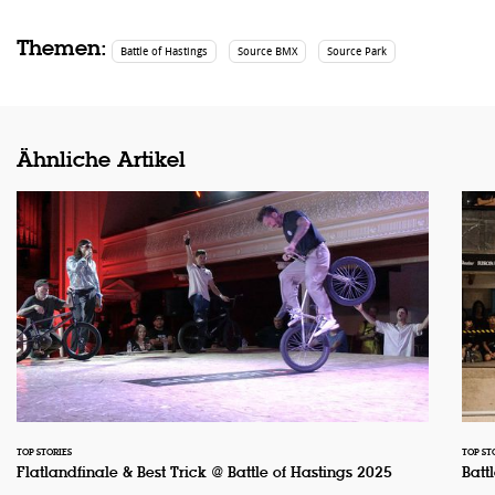
Themen:
Battle of Hastings
Source BMX
Source Park
Ähnliche Artikel
TOP STORIES
TOP ST
Flatlandfinale & Best Trick @ Battle of Hastings 2025
Batt