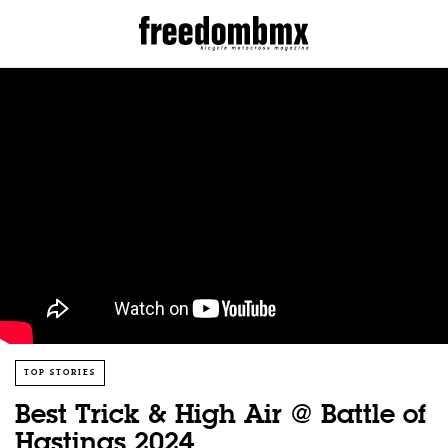
TOP STORIES
Best Trick & High Air @ Battle of
Hastings 2024