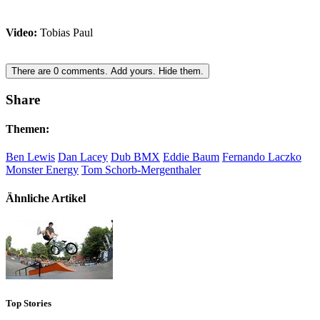
Video:
Tobias Paul
There are
0
comments.
Add yours.
Hide them.
Share
Themen:
Ben Lewis
Dan Lacey
Dub BMX
Eddie Baum
Fernando Laczko
Monster Energy
Tom Schorb-Mergenthaler
Ähnliche Artikel
Top Stories