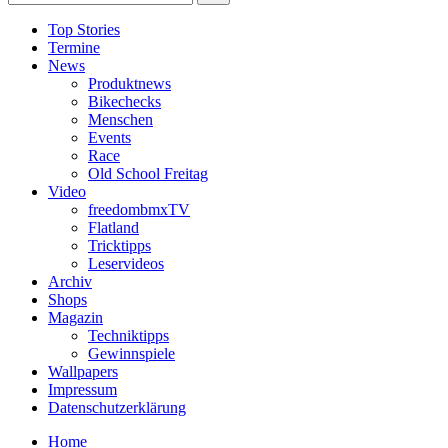
Top Stories
Termine
News
Produktnews
Bikechecks
Menschen
Events
Race
Old School Freitag
Video
freedombmxTV
Flatland
Tricktipps
Leservideos
Archiv
Shops
Magazin
Techniktipps
Gewinnspiele
Wallpapers
Impressum
Datenschutzerklärung
Home