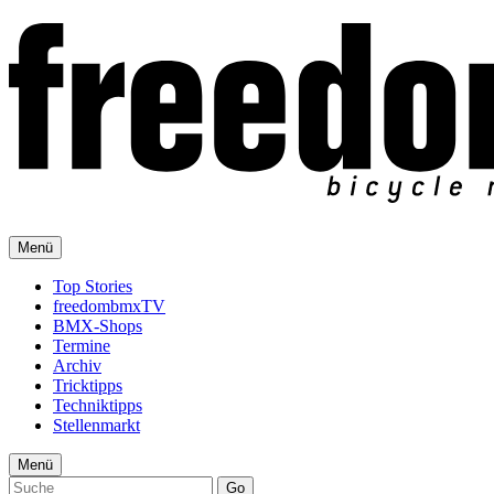
Menü
Top Stories
freedombmxTV
BMX-Shops
Termine
Archiv
Tricktipps
Techniktipps
Stellenmarkt
Menü
Go