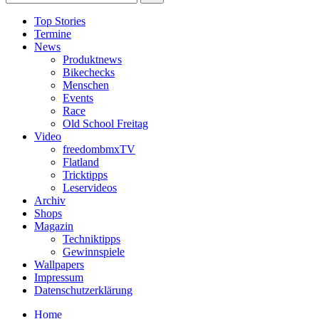
Top Stories
Termine
News
Produktnews
Bikechecks
Menschen
Events
Race
Old School Freitag
Video
freedombmxTV
Flatland
Tricktipps
Leservideos
Archiv
Shops
Magazin
Techniktipps
Gewinnspiele
Wallpapers
Impressum
Datenschutzerklärung
Home