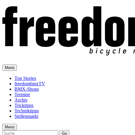
Menü
Top Stories
freedombmxTV
BMX-Shops
Termine
Archiv
Tricktipps
Techniktipps
Stellenmarkt
Menü
Go