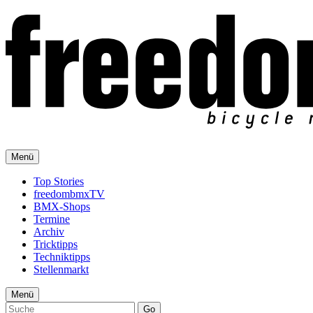
Menü
Top Stories
freedombmxTV
BMX-Shops
Termine
Archiv
Tricktipps
Techniktipps
Stellenmarkt
Menü
Go