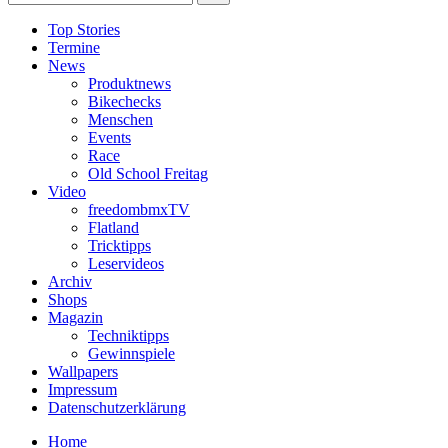
Top Stories
Termine
News
Produktnews
Bikechecks
Menschen
Events
Race
Old School Freitag
Video
freedombmxTV
Flatland
Tricktipps
Leservideos
Archiv
Shops
Magazin
Techniktipps
Gewinnspiele
Wallpapers
Impressum
Datenschutzerklärung
Home