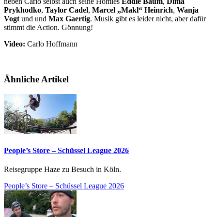
neben Carlo selbst auch seine Homies
Eddie Baum
,
Dima
Prykhodko
,
Taylor Cadel
,
Marcel „Makl“ Heinrich
,
Wanja
Vogt
und und
Max Gaertig
. Musik gibt es leider nicht, aber dafür
stimmt die Action. Gönnung!
Video:
Carlo Hoffmann
Ähnliche Artikel
People’s Store – Schüssel League 2026
Reisegruppe Haze zu Besuch in Köln.
People’s Store – Schüssel League 2026