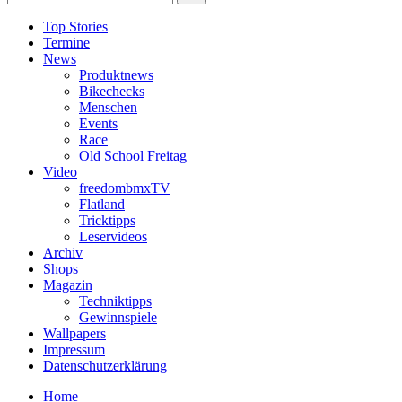
Top Stories
Termine
News
Produktnews
Bikechecks
Menschen
Events
Race
Old School Freitag
Video
freedombmxTV
Flatland
Tricktipps
Leservideos
Archiv
Shops
Magazin
Techniktipps
Gewinnspiele
Wallpapers
Impressum
Datenschutzerklärung
Home