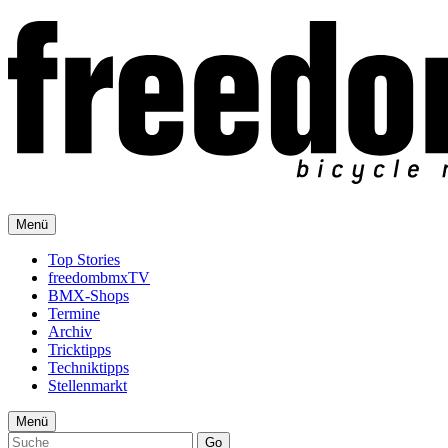
Menü
Top Stories
freedombmxTV
BMX-Shops
Termine
Archiv
Tricktipps
Techniktipps
Stellenmarkt
Menü
Go