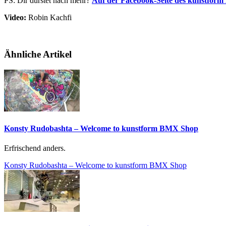
PS: Dir dürstet nach mehr?
Auf der Facebook-Seite des kunstfor
Video:
Robin Kachfi
Ähnliche Artikel
Konsty Rudobashta – Welcome to kunstform BMX Shop
Erfrischend anders.
Konsty Rudobashta – Welcome to kunstform BMX Shop