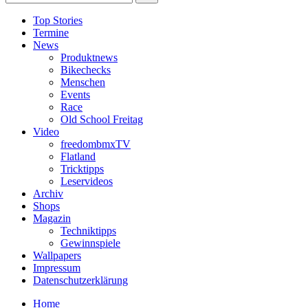
Top Stories
Termine
News
Produktnews
Bikechecks
Menschen
Events
Race
Old School Freitag
Video
freedombmxTV
Flatland
Tricktipps
Leservideos
Archiv
Shops
Magazin
Techniktipps
Gewinnspiele
Wallpapers
Impressum
Datenschutzerklärung
Home