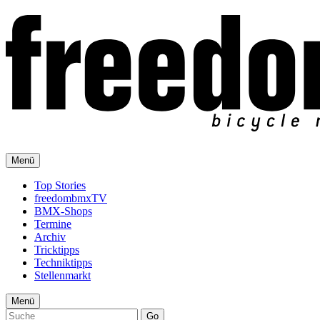
Menü
Top Stories
freedombmxTV
BMX-Shops
Termine
Archiv
Tricktipps
Techniktipps
Stellenmarkt
Menü
Go