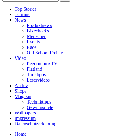
Top Stories
Termine
News
Produktnews
Bikechecks
Menschen
Events
Race
Old School Freitag
Video
freedombmxTV
Flatland
Tricktipps
Leservideos
Archiv
Shops
Magazin
Techniktipps
Gewinnspiele
Wallpapers
Impressum
Datenschutzerklärung
Home