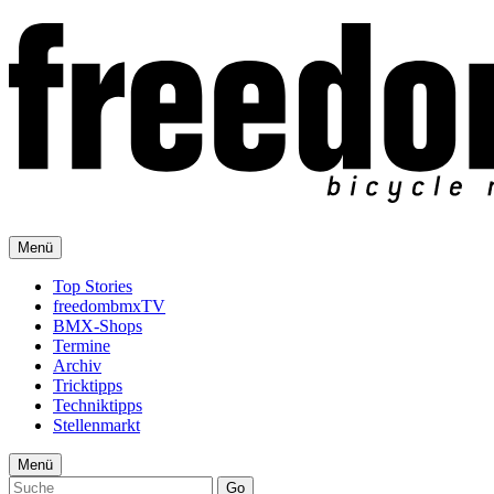
Menü
Top Stories
freedombmxTV
BMX-Shops
Termine
Archiv
Tricktipps
Techniktipps
Stellenmarkt
Menü
Go