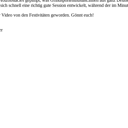
Holzobstacles gepimpt, was Grindsportenthusiast:innen aus ganz Deut
ich schnell eine richtig gute Session entwickelt, während der im Minut
r Video von den Festivitäten geworden. Gönnt euch!
er