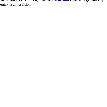
schland anlockte. Und sogar Brunos
Red-Bull
-Teamkollege
Murray
entakt Banger fielen.