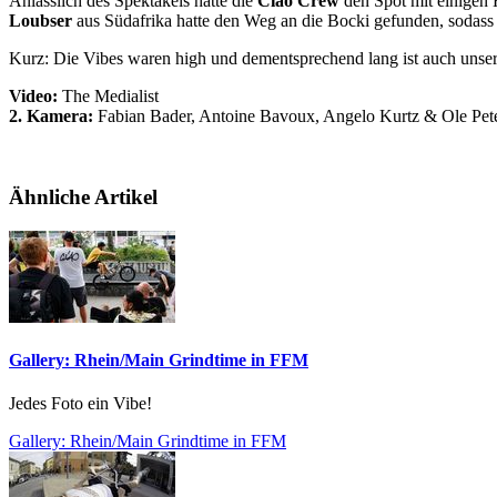
Anlässlich des Spektakels hatte die
Ciao Crew
den Spot mit einigen 
Loubser
aus Südafrika hatte den Weg an die Bocki gefunden, sodass s
Kurz: Die Vibes waren high und dementsprechend lang ist auch unse
Video:
The Medialist
2. Kamera:
Fabian Bader, Antoine Bavoux, Angelo Kurtz & Ole Pet
Ähnliche Artikel
Gallery: Rhein/Main Grindtime in FFM
Jedes Foto ein Vibe!
Gallery: Rhein/Main Grindtime in FFM