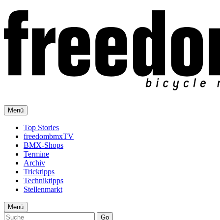
Menü
Top Stories
freedombmxTV
BMX-Shops
Termine
Archiv
Tricktipps
Techniktipps
Stellenmarkt
Menü
Go