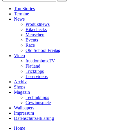
Top Stories
Termine
News
Produktnews
Bikechecks
Menschen
Events
Race
Old School Freitag
Video
freedombmxTV
Flatland
Tricktipps
Leservideos
Archiv
Shops
Magazin
Techniktipps
Gewinnspiele
Wallpapers
Impressum
Datenschutzerklärung
Home