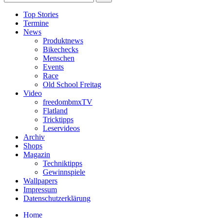
Top Stories
Termine
News
Produktnews
Bikechecks
Menschen
Events
Race
Old School Freitag
Video
freedombmxTV
Flatland
Tricktipps
Leservideos
Archiv
Shops
Magazin
Techniktipps
Gewinnspiele
Wallpapers
Impressum
Datenschutzerklärung
Home