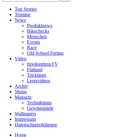
Top Stories
Termine
News
Produktnews
Bikechecks
Menschen
Events
Race
Old School Freitag
Video
freedombmxTV
Flatland
Tricktipps
Leservideos
Archiv
Shops
Magazin
Techniktipps
Gewinnspiele
Wallpapers
Impressum
Datenschutzerklärung
Home