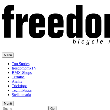
Menü
Top Stories
freedombmxTV
BMX-Shops
Termine
Archiv
Tricktipps
Techniktipps
Stellenmarkt
Menü
Go