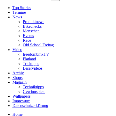
Top Stories
Termine
News
Produktnews
Bikechecks
Menschen
Events
Race
Old School Freitag
Video
freedombmxTV
Flatland
Tricktipps
Leservideos
Archiv
Shops
Magazin
Techniktipps
Gewinnspiele
Wallpapers
Impressum
Datenschutzerklärung
Home