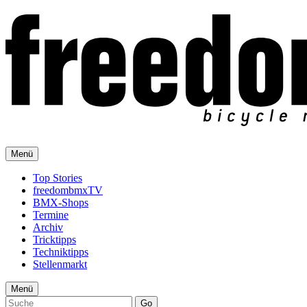
Menü
Top Stories
freedombmxTV
BMX-Shops
Termine
Archiv
Tricktipps
Techniktipps
Stellenmarkt
Menü
Go